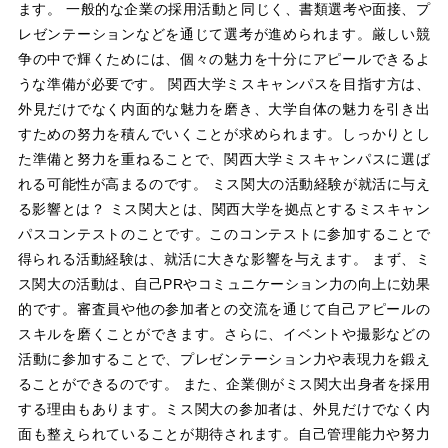
ます。 一般的な企業の採用活動と同じく、書類選考や面接、プ
レゼンテーションなどを通じて選考が進められます。厳しい競
争の中で輝くためには、個々の魅力を十分にアピールできるよ
うな準備が必要です。 関西大学ミスキャンパスを目指す方は、
外見だけでなく内面的な魅力を磨き、大学自体の魅力を引き出
すための努力を積んでいくことが求められます。しっかりとし
た準備と努力を重ねることで、関西大学ミスキャンパスに選ば
れる可能性が高まるのです。 ミス関大の活動経験が就活に与え
る影響とは？ ミス関大とは、関西大学を拠点とするミスキャン
パスコンテストのことです。このコンテストに参加することで
得られる活動経験は、就活に大きな影響を与えます。 まず、ミ
ス関大の活動は、自己PRやコミュニケーション力の向上に効果
的です。審査員や他の参加者との交流を通じて自己アピールの
スキルを磨くことができます。さらに、イベントや撮影などの
活動に参加することで、プレゼンテーション力や表現力を鍛え
ることができるのです。 また、企業側がミス関大出身者を採用
する理由もあります。ミス関大の参加者は、外見だけでなく内
面も整えられていることが期待されます。自己管理能力や努力