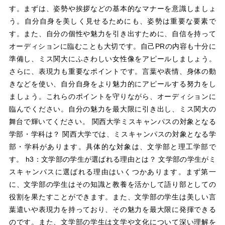
す。まずは、姿勢や挨拶などの基本的なマナーを意識しましょ
う。自分自身を美しく見せるためにも、姿勢は重要な要素で
す。また、自分の個性や魅力を引き出すために、自信を持って
オーディションに臨むことも大切です。自己PRの内容も十分に
準備し、ミス関大にふさわしい女性像をアピールしましょう。
さらに、表現力も重要なポイントです。言葉や表情、身体の動
きなどを使い、自分自身をより魅力的にアピールする努力をし
ましょう。これらのポイントを守りながら、オーディションに
臨んでください。自分の魅力を最大限に引き出し、ミス関大の
舞台で輝いてください。 関西大学ミスキャンパスの対象となる
学部・学科は？ 関西大学では、ミスキャンパスの対象となる学
部・学科があります。具体的な対象は、文学部と理工学部で
す。 h3：文学部の学生が選ばれる理由とは？ 文学部の学生がミ
スキャンパスに選ばれる理由はいくつかあります。まず第一
に、文学部の学生はその知識と教養を活かして語り部としての
役割を果たすことができます。また、文学部の学生は美しい言
葉遣いや表現力を持っており、その魅力を最大限に発揮できる
のです。また、文学部の学生は文学や文化について深い理解を